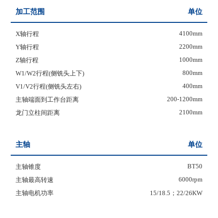
加工范围
单位
4100mm
X轴行程
2200mm
Y轴行程
1000mm
Z轴行程
800mm
W1/W2行程(侧铣头上下)
400mm
V1/V2行程(侧铣头左右)
200-1200mm
主轴端面到工作台距离
2100mm
龙门立柱间距离
主轴
单位
BT50
主轴锥度
6000rpm
主轴最高转速
主轴电机功率
15/18.5；22/26KW