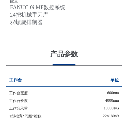
配置
FANUC 0i MF
数控系统
24
把机械手刀库
双螺旋排削器
产品参数
工作台
单位
1600mm
工作台宽度
4000mm
工作台长度
10000KG
工作台承重
22×180×9
T型槽宽*间距*槽数